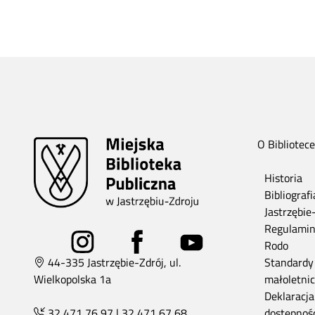
O Bibliotece
Historia
Bibliograf
Jastrzębie
Regulami
Rodo
44-335 Jastrzębie-Zdrój, ul.
Standardy
Wielkopolska 1a
małoletni
Deklaracja
32 471 76 97
|
32 471 67 68
dostępnoś