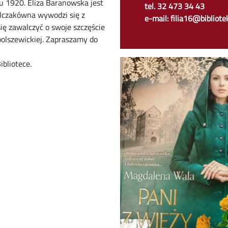
ku 1920. Eliza Baranowska jest
tel. 32 473 34 43
ilczakówna wywodzi się z
e-mail: filia16@bibliotek
się zawalczyć o swoje szczęście
bolszewickiej. Zapraszamy do
ibliotece.