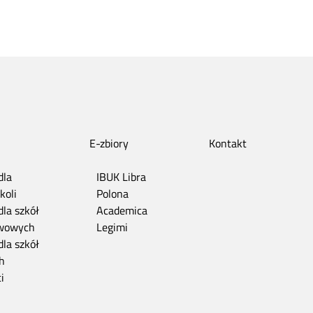
E-zbiory
Kontakt
dla
IBUK Libra
koli
Polona
dla szkół
Academica
wowych
Legimi
dla szkół
h
i