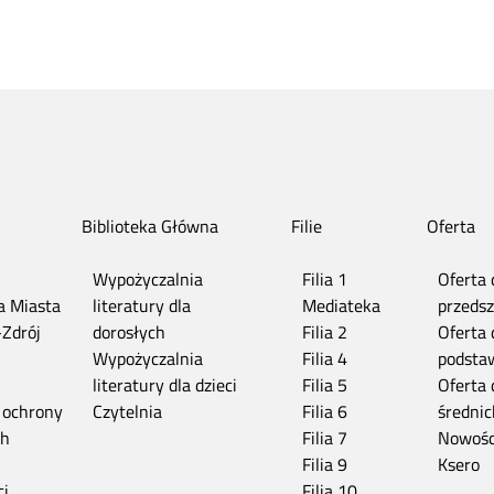
Biblioteka Główna
Filie
Oferta
Wypożyczalnia
Filia 1
Oferta 
ia Miasta
literatury dla
Mediateka
przedsz
-Zdrój
dorosłych
Filia 2
Oferta 
n
Wypożyczalnia
Filia 4
podsta
literatury dla dzieci
Filia 5
Oferta 
 ochrony
Czytelnia
Filia 6
średnic
ch
Filia 7
Nowośc
Filia 9
Ksero
ci
Filia 10