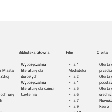
Biblioteka Główna
Filie
Oferta
Wypożyczalnia
Filia 1
Oferta 
ia Miasta
literatury dla
Mediateka
przedsz
-Zdrój
dorosłych
Filia 2
Oferta 
n
Wypożyczalnia
Filia 4
podsta
literatury dla dzieci
Filia 5
Oferta 
 ochrony
Czytelnia
Filia 6
średnic
ch
Filia 7
Nowośc
Filia 9
Ksero