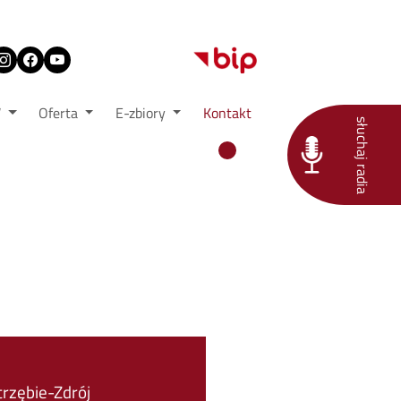
W
Oferta
E-zbiory
Kontakt
słuchaj radia
rzębie-Zdrój