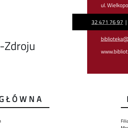
ul. Wielkop
32 471 76 97
biblioteka@b
u-Zdroju
www.bibliot
 GŁÓWNA
ch
Fil
Med