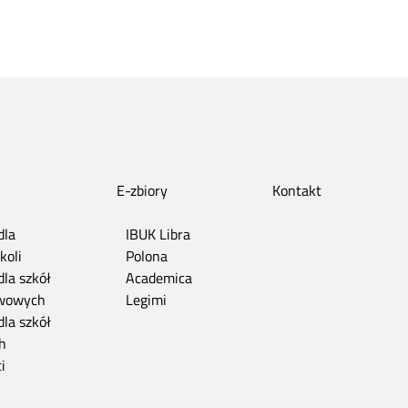
E-zbiory
Kontakt
dla
IBUK Libra
koli
Polona
dla szkół
Academica
wowych
Legimi
dla szkół
h
i