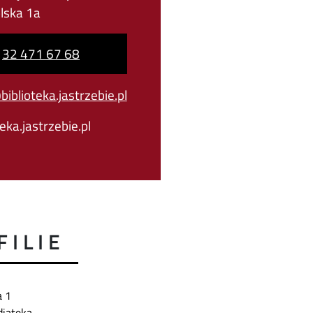
olska 1a
|
32 471 67 68
iblioteka.jastrzebie.pl
eka.jastrzebie.pl
FILIE
ia 1
iateka