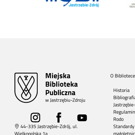
O Bibliotece
Historia
Bibliograf
Jastrzębie
Regulami
Rodo
44-335 Jastrzębie-Zdrój, ul.
Standardy
Wielkopolska 1a
małoletni