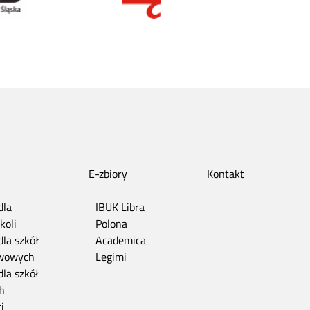
E-zbiory
Kontakt
dla
IBUK Libra
koli
Polona
dla szkół
Academica
wowych
Legimi
dla szkół
h
i