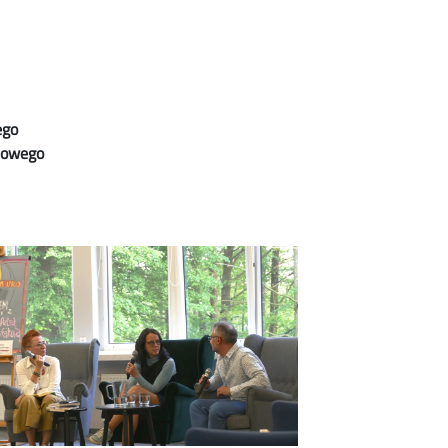
ego
lowego