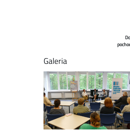
Do
pocho
Galeria