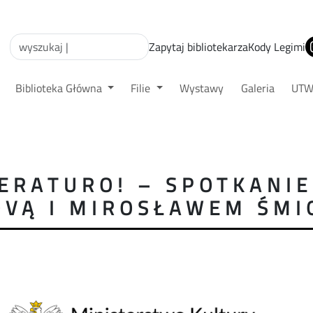
Zapytaj bibliotekarza
Kody Legimi
Biblioteka Główna
Filie
Wystawy
Galeria
UT
TERATURO! – SPOTKANIE
VĄ I MIROSŁAWEM ŚMI