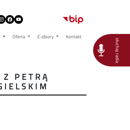
W
Oferta
E-zbiory
Kontakt
słuchaj radia
 Z PETRĄ
GIELSKIM