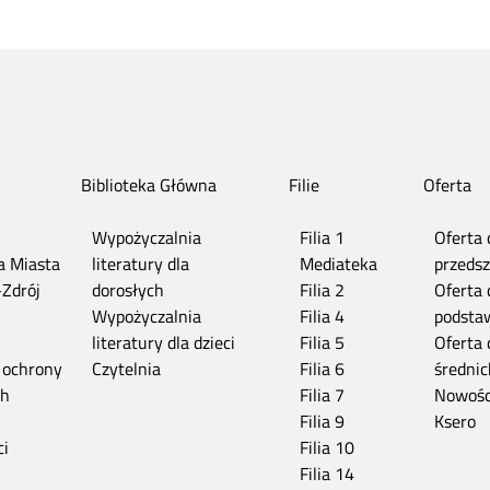
Biblioteka Główna
Filie
Oferta
Wypożyczalnia
Filia 1
Oferta 
ia Miasta
literatury dla
Mediateka
przedsz
-Zdrój
dorosłych
Filia 2
Oferta 
n
Wypożyczalnia
Filia 4
podsta
literatury dla dzieci
Filia 5
Oferta 
 ochrony
Czytelnia
Filia 6
średnic
ch
Filia 7
Nowośc
Filia 9
Ksero
ci
Filia 10
Filia 14