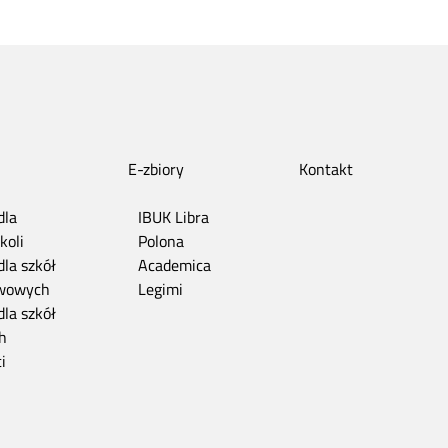
E-zbiory
Kontakt
dla
IBUK Libra
koli
Polona
dla szkół
Academica
wowych
Legimi
dla szkół
h
i