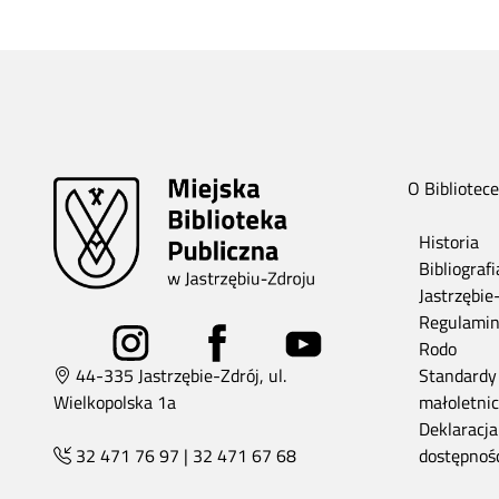
O Bibliotece
Historia
Bibliograf
Jastrzębie
Regulami
Rodo
44-335 Jastrzębie-Zdrój, ul.
Standardy
Wielkopolska 1a
małoletni
Deklaracja
32 471 76 97
|
32 471 67 68
dostępnoś