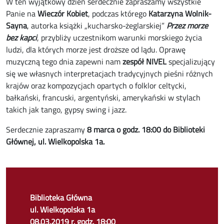
W ten wyjątkowy dzień serdecznie zapraszamy wszystkie
Panie na
Wieczór Kobiet
, podczas którego
Katarzyna Wolnik-
Sayna
, autorka książki „kucharsko-żeglarskiej”
Przez morze
bez kapci
, przybliży uczestnikom warunki morskiego życia
ludzi, dla których morze jest droższe od lądu. Oprawę
muzyczną tego dnia zapewni nam
zespół NIVEL
specjalizujący
się we własnych interpretacjach tradycyjnych pieśni różnych
krajów oraz kompozycjach opartych o folklor celtycki,
bałkański, francuski, argentyński, amerykański w stylach
takich jak tango, gypsy swing i jazz.
Serdecznie zapraszamy
8 marca o godz. 18:00 do Biblioteki
Głównej, ul. Wielkopolska 1a.
Biblioteka Główna
ul. Wielkopolska 1a
08.03.2019 r. godz. 18:00