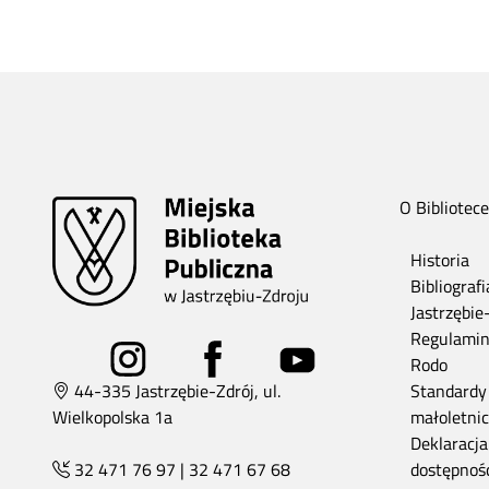
O Bibliotece
Historia
Bibliograf
Jastrzębie
Regulami
Rodo
44-335 Jastrzębie-Zdrój, ul.
Standardy
Wielkopolska 1a
małoletni
Deklaracja
32 471 76 97
|
32 471 67 68
dostępnoś