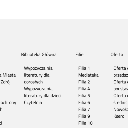
Biblioteka Główna
Filie
Oferta
Wypożyczalnia
Filia 1
Oferta 
ia Miasta
literatury dla
Mediateka
przedsz
-Zdrój
dorosłych
Filia 2
Oferta 
n
Wypożyczalnia
Filia 4
podsta
literatury dla dzieci
Filia 5
Oferta 
 ochrony
Czytelnia
Filia 6
średnic
ch
Filia 7
Nowośc
Filia 9
Ksero
ci
Filia 10