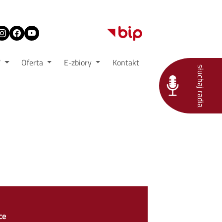
W
Oferta
E-zbiory
Kontakt
słuchaj radia
ce