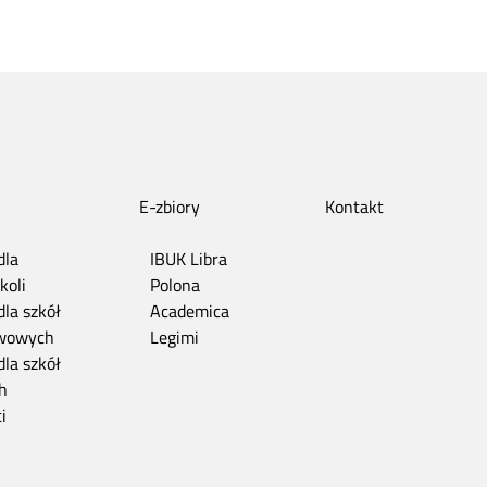
E-zbiory
Kontakt
dla
IBUK Libra
koli
Polona
dla szkół
Academica
wowych
Legimi
dla szkół
h
i