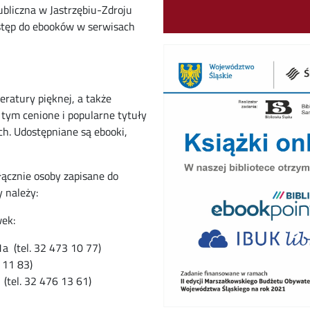
ubliczna w Jastrzębiu-Zdroju
tęp do ebooków w serwisach
eratury pięknej, a także
tym cenione i popularne tytuły
ch. Udostępniane są ebooki,
ącznie osoby zapisane do
y należy:
wek:
a (tel. 32 473 10 77)
 11 83)
(tel. 32 476 13 61)