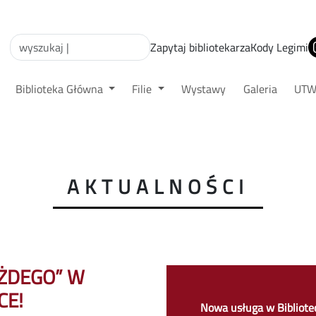
Zapytaj bibliotekarza
Kody Legimi
Biblioteka Główna
Filie
Wystawy
Galeria
UT
AKTUALNOŚCI
AŻDEGO” W
CE!
Nowa usługa w Bibliote