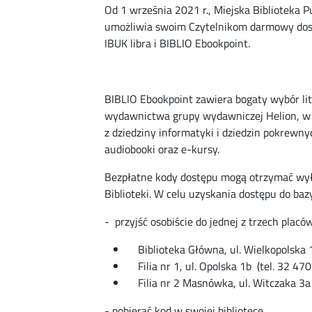
Od 1 września 2021 r., Miejska Biblioteka P
umożliwia swoim Czytelnikom darmowy dos
IBUK libra i BIBLIO Ebookpoint.
BIBLIO Ebookpoint zawiera bogaty wybór lit
wydawnictwa grupy wydawniczej Helion, w 
z dziedziny informatyki i dziedzin pokrewny
audiobooki oraz e-kursy.
Bezpłatne kody dostępu mogą otrzymać wył
Biblioteki. W celu uzyskania dostępu do baz
- przyjść osobiście do jednej z trzech placó
Biblioteka Główna, ul. Wielkopolska 1
Filia nr 1, ul. Opolska 1b (tel. 32 470
Filia nr 2 Masnówka, ul. Witczaka 3a 
- pobierać kod w swojej bibliotece