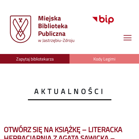
Zapytaj bibliotekarza
Kody Legimi
AKTUALNOŚCI
OTWÓRZ SIĘ NA KSIĄŻKĘ – LITERACKA
HERBACIARNIA Z AGATĄ SAWICKĄ –