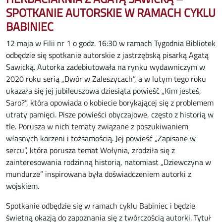
SPOTKANIE AUTORSKIE W RAMACH CYKLU
BABINIEC
12 maja w Filii nr 1 o godz. 16:30 w ramach Tygodnia Bibliotek
odbędzie się spotkanie autorskie z jastrzębską pisarką Agatą
Sawicką. Autorka zadebiutowała na rynku wydawniczym w
2020 roku serią „Dwór w Zaleszycach”, a w lutym tego roku
ukazała się jej jubileuszowa dziesiąta powieść „Kim jesteś,
Saro?”, która opowiada o kobiecie borykającej się z problemem
utraty pamięci. Pisze powieści obyczajowe, często z historią w
tle. Porusza w nich tematy związane z poszukiwaniem
własnych korzeni i tożsamością. Jej powieść „Zapisane w
sercu”, która porusza temat Wołynia, zrodziła się z
zainteresowania rodzinną historią, natomiast „Dziewczyna w
mundurze” inspirowana była doświadczeniem autorki z
wojskiem.
Spotkanie odbędzie się w ramach cyklu Babiniec i będzie
świetną okazją do zapoznania się z twórczością autorki. Tytuł