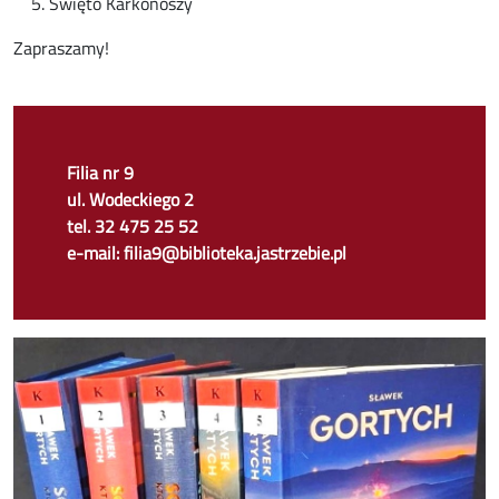
Święto Karkonoszy
Zapraszamy!
Filia nr 9
ul. Wodeckiego 2
tel. 32 475 25 52
e-mail: filia9@biblioteka.jastrzebie.pl