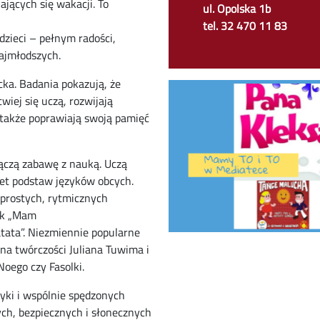
jących się wakacji. To
ul. Opolska 1b
tel. 32 470 11 83
dzieci – pełnym radości,
najmłodszych.
ka. Badania pokazują, że
twiej się uczą, rozwijają
 także poprawiają swoją pamięć
łączą zabawę z nauką. Uczą
awet podstaw języków obcych.
 prostych, rytmicznych
jak „Mam
atata”. Niezmiennie popularne
 na twórczości Juliana Tuwima i
oego czy Fasolki.
yki i wspólnie spędzonych
ch, bezpiecznych i słonecznych