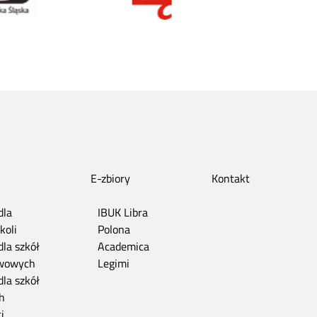
E-zbiory
Kontakt
dla
IBUK Libra
koli
Polona
dla szkół
Academica
wowych
Legimi
dla szkół
h
i