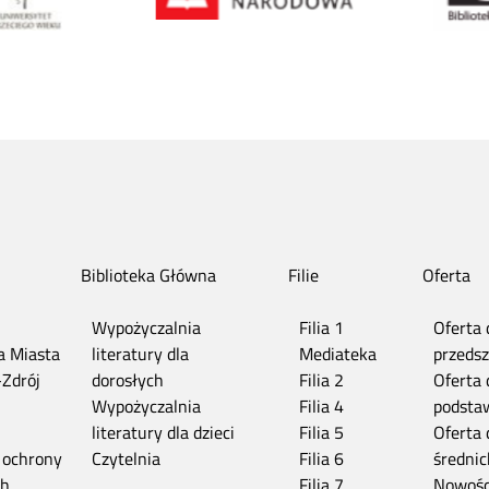
Biblioteka Główna
Filie
Oferta
Wypożyczalnia
Filia 1
Oferta 
ia Miasta
literatury dla
Mediateka
przedsz
-Zdrój
dorosłych
Filia 2
Oferta 
n
Wypożyczalnia
Filia 4
podsta
literatury dla dzieci
Filia 5
Oferta 
 ochrony
Czytelnia
Filia 6
średnic
ch
Filia 7
Nowośc