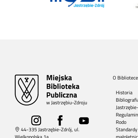
O Bibliotece
Historia
Bibliograf
Jastrzębie
Regulami
Rodo
44-335 Jastrzębie-Zdrój, ul.
Standardy
Wielkopolska 1a
małoletni