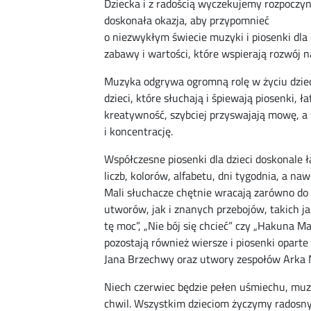
Dziecka i z radością wyczekujemy rozpoczyna
doskonała okazja, aby przypomnieć
o niezwykłym świecie muzyki i piosenki dla 
zabawy i wartości, które wspierają rozwój 
Muzyka odgrywa ogromną rolę w życiu dziec
dzieci, które słuchają i śpiewają piosenki, ła
kreatywność, szybciej przyswajają mowę, a
i koncentrację.
Współczesne piosenki dla dzieci doskonale 
liczb, kolorów, alfabetu, dni tygodnia, a n
Mali słuchacze chętnie wracają zarówno do
utworów, jak i znanych przebojów, takich 
tę moc”, „Nie bój się chcieć” czy „Hakuna M
pozostają również wiersze i piosenki oparte
Jana Brzechwy oraz utwory zespołów Arka N
Niech czerwiec będzie pełen uśmiechu, muz
chwil. Wszystkim dzieciom życzymy radosny