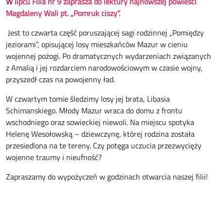
W
lipcu Filia nr 9 zaprasza do lektury najnowszej powieści
Magdaleny Wali pt. „Pomruk ciszy”.
Jest to czwarta część poruszającej sagi rodzinnej „Pomiędzy
jeziorami”, opisującej losy mieszkańców Mazur w cieniu
wojennej pożogi. Po dramatycznych wydarzeniach związanych
z Amalią i jej rozdarciem narodowościowym w czasie wojny,
przyszedł czas na powojenny ład.
W czwartym tomie śledzimy losy jej brata, Libasia
Schimanskiego. Młody Mazur wraca do domu z frontu
wschodniego oraz sowieckiej niewoli. Na miejscu spotyka
Helenę Wesołowską – dziewczynę, której rodzina została
przesiedlona na te tereny. Czy potęga uczucia przezwycięży
wojenne traumy i nieufność?
Zapraszamy do wypożyczeń w godzinach otwarcia naszej filii!