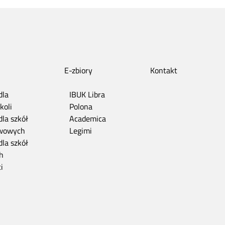
E-zbiory
Kontakt
dla
IBUK Libra
koli
Polona
dla szkół
Academica
wowych
Legimi
dla szkół
h
i