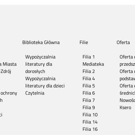
Biblioteka Główna
Filie
Oferta
Wypożyczalnia
Filia 1
Oferta 
ia Miasta
literatury dla
Mediateka
przedsz
-Zdrój
dorosłych
Filia 2
Oferta 
n
Wypożyczalnia
Filia 4
podsta
literatury dla dzieci
Filia 5
Oferta 
 ochrony
Czytelnia
Filia 6
średnic
ch
Filia 7
Nowośc
Filia 9
Ksero
ci
Filia 10
Filia 14
Filia 16