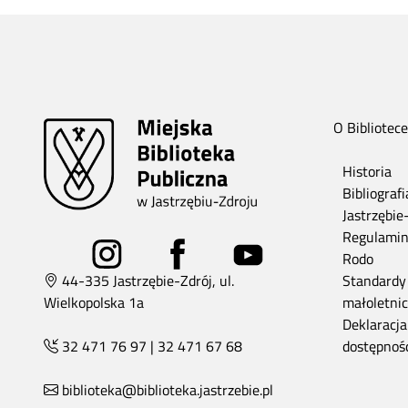
O Bibliotece
Historia
Bibliograf
Jastrzębie
Regulami
Rodo
44-335 Jastrzębie-Zdrój, ul.
Standardy
Wielkopolska 1a
małoletni
Deklaracja
32 471 76 97
|
32 471 67 68
dostępnoś
biblioteka@biblioteka.jastrzebie.pl