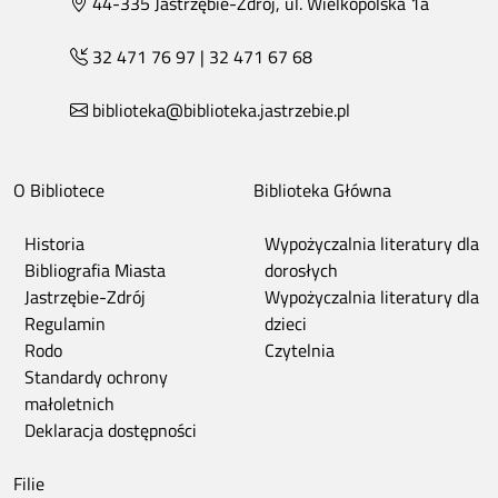
44-335 Jastrzębie-Zdrój, ul. Wielkopolska 1a
32 471 76 97
|
32 471 67 68
biblioteka@biblioteka.jastrzebie.pl
O Bibliotece
Biblioteka Główna
Historia
Wypożyczalnia literatury dla
Bibliografia Miasta
dorosłych
Jastrzębie-Zdrój
Wypożyczalnia literatury dla
Regulamin
dzieci
Rodo
Czytelnia
Standardy ochrony
małoletnich
Deklaracja dostępności
Filie