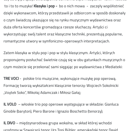
to i to to muzyka!
Klasyka i pop -
bo o nich mowa - zaczęły współistnieć
dzięki wykonawcom, którzy przedstawili je odbiorcom w sposób doskonały
o czym świadczą ukazujące się na rynku muzycznym wydawnictwa oraz
duża oferta koncertów gromadząca rzesze słuchaczy. Artyści ci
wykorzystując swój talent oraz klasyczne techniki, prezentują popularne,
romantyczne utwory w symfoniczno-operowych interpretacjach.
Zatem klasyka w stylu pop i pop w stylu klasycznym. Artyści, których
proponujemy posłuchać świetnie czują się w obu gatunkach muzycznych o
czym możecie się przekonać sami sięgając po wydawnictwa z Mediateki:
TRE VOCI
- polskie trio muzyczne, wykonujące muzykę pop operową.
Formację tworzą wykształceni klasycznie tenorzy: Wojciech Sokolnicki
„Voytek Soko”, Mikołaj Adamczak i Miłosz Gałaj;
IL VOLO
– włoskie trio pop operowe występujące w składzie: Gianluca
Ginoble (baryton), Piero Barone i Ignazio Boschetto (tenorzy);
IL DIVO
– międzynarodowa grupa wokalna, w skład której wchodzi
urodzony w Szwajcarii tenor Urs Toni Bühler, amerykański tenor David