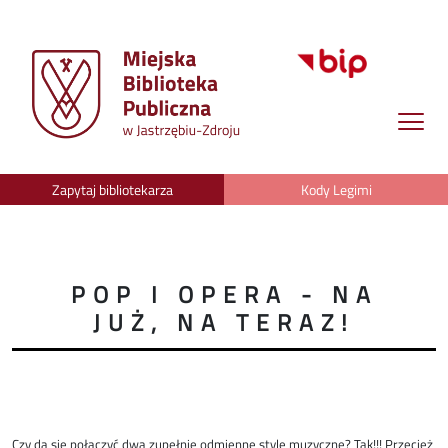
Zapytaj bibliotekarza
Kody Legimi
POP I OPERA - NA
JUŻ, NA TERAZ!
Czy da się połączyć dwa zupełnie odmienne style muzyczne? Tak!!! Przecież