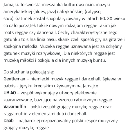
Jamajki. To swoista mieszanka kulturowa m.in. muzyki
amerykańskiej (blues, jazz) i afrykańskiej (calypso,
soca). Gatunek został spopularyzowany w latach 60. XX wieku
co dało początek także nowym rodzajom reggae takim jak
roots reggae czy dancehall. Cechy charakterystyczne tego
gatunku to silna linia basu, skank czyli sposób gry na gitarze i
spokojna melodia. Muzyka reggae uznawana jest za odrębny
gatunek muzyki rozrywkowej. Dla niektórych reggae jest
muzyką miłości i pokoju a dla innych muzyką buntu.
Do słuchania polecają się:
Gentleman
– niemiecki muzyk reggae i dancehall, śpiewa w
patois - języku kreolskim używanym na Jamajce.
UB 40
– zespół wykonujący utwory efektownie
zaaranżowane, bazujące na wzorcu rytmicznym reggae
Vavamuffin
- polski zespół grający muzykę reggae oraz
raggamuffin z elementami dub i dancehall.
Daab
– najbardziej rozpoznawalny polski zespół muzyczny
grający muzykę reggae