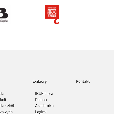
E-zbiory
Kontakt
dla
IBUK Libra
koli
Polona
dla szkół
Academica
wowych
Legimi