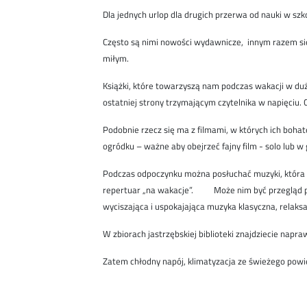
Dla jednych urlop dla drugich przerwa od nauki w szk
Często są nimi nowości wydawnicze, innym razem się
miłym.
Książki, które towarzyszą nam podczas wakacji w d
ostatniej strony trzymającym czytelnika w napięciu
Podobnie rzecz się ma z filmami, w których ich boha
ogródku – ważne aby obejrzeć fajny film - solo lub w g
Podczas odpoczynku można posłuchać muzyki, która i
repertuar „na wakacje”. Może nim być przegląd prz
wyciszająca i uspokajająca muzyka klasyczna, relaks
W zbiorach jastrzębskiej biblioteki znajdziecie napra
Zatem chłodny napój, klimatyzacja ze świeżego powi