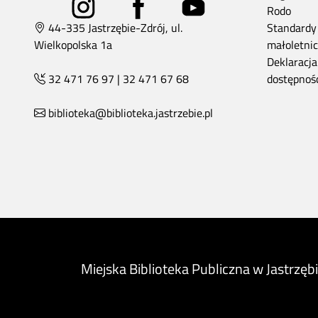
Rodo
44-335 Jastrzębie-Zdrój, ul.
Standardy
Wielkopolska 1a
małoletni
Deklaracja
32 471 76 97
|
32 471 67 68
dostępnoś
biblioteka@biblioteka.jastrzebie.pl
Miejska Biblioteka Publiczna
w Jastrzęb