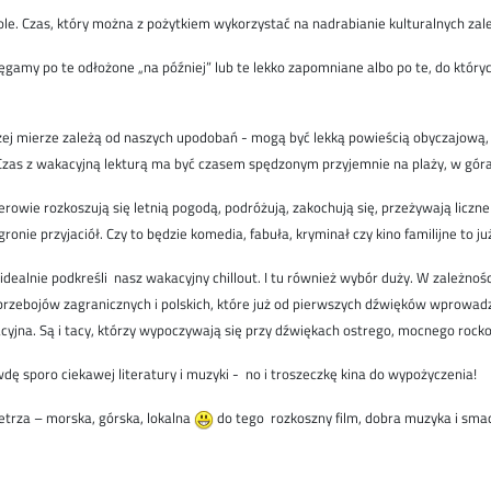
ole. Czas, który można z pożytkiem wykorzystać na nadrabianie kulturalnych zale
gamy po te odłożone „na później” lub te lekko zapomniane albo po te, do któr
użej mierze zależą od naszych upodobań - mogą być lekką powieścią obyczajową
. Czas z wakacyjną lekturą ma być czasem spędzonym przyjemnie na plaży, w gór
terowie rozkoszują się letnią pogodą, podróżują, zakochują się, przeżywają li
ronie przyjaciół. Czy to będzie komedia, fabuła, kryminał czy kino familijne to j
dealnie podkreśli nasz wakacyjny chillout. I tu również wybór duży. W zależn
ebojów zagranicznych i polskich, które już od pierwszych dźwięków wprowadz
acyjna. Są i tacy, którzy wypoczywają się przy dźwiękach ostrego, mocnego roc
wdę sporo ciekawej literatury i muzyki - no i troszeczkę kina do wypożyczenia!
etrza – morska, górska, lokalna
do tego rozkoszny film, dobra muzyka i smac