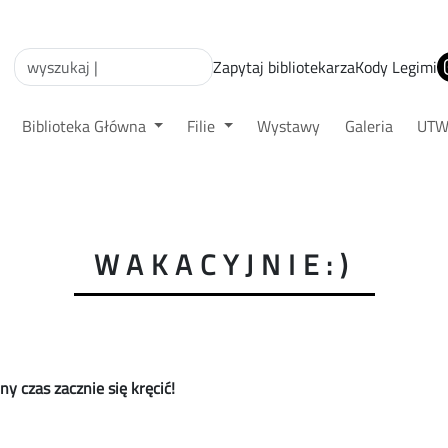
Zapytaj bibliotekarza
Kody Legimi
Biblioteka Główna
Filie
Wystawy
Galeria
UT
WAKACYJNIE:)
y czas zacznie się kręcić!