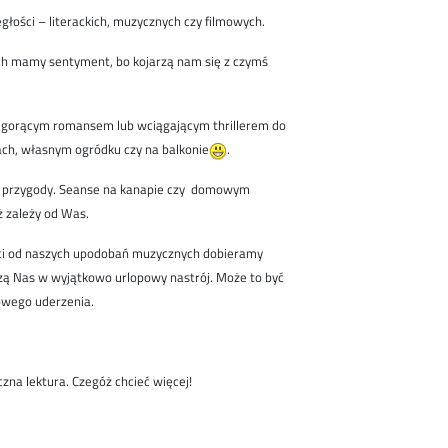
głości – literackich, muzycznych czy filmowych.
ych mamy sentyment, bo kojarzą nam się z czymś
, gorącym romansem lub wciągającym thrillerem do
ach, własnym ogródku czy na balkonie
.
czne przygody. Seanse na kanapie czy domowym
uż zależy od Was.
ości od naszych upodobań muzycznych dobieramy
ą Nas w wyjątkowo urlopowy nastrój. Może to być
kowego uderzenia.
zna lektura. Czegóż chcieć więcej!