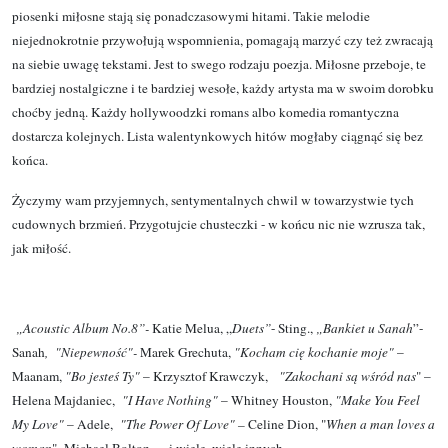
piosenki miłosne stają się ponadczasowymi hitami. Takie melodie
niejednokrotnie przywołują wspomnienia, pomagają marzyć czy też zwracają
na siebie uwagę tekstami. Jest to swego rodzaju poezja. Miłosne przeboje, te
bardziej nostalgiczne i te bardziej wesołe, każdy artysta ma w swoim dorobku
choćby jedną. Każdy hollywoodzki romans albo komedia romantyczna
dostarcza kolejnych. Lista walentynkowych hitów mogłaby ciągnąć się bez
końca.
Życzymy wam przyjemnych, sentymentalnych chwil w towarzystwie tych
cudownych brzmień. Przygotujcie chusteczki - w końcu nic nie wzrusza tak,
jak miłość.
„Acoustic Album No.8”-
Katie Melua, „
Duets”
- Sting.,
„Bankiet u Sanah
”-
Sanah
, "Niepewność"-
Marek Grechuta,
"Kocham cię kochanie moje"
–
Maanam,
"Bo jesteś Ty"
– Krzysztof Krawczyk,
"Zakochani są wśród nas
" –
Helena Majdaniec,
"I Have Nothing"
– Whitney Houston,
"Make You Feel
My Love"
– Adele,
"The Power Of Love" –
Celine Dion, "
When a man loves a