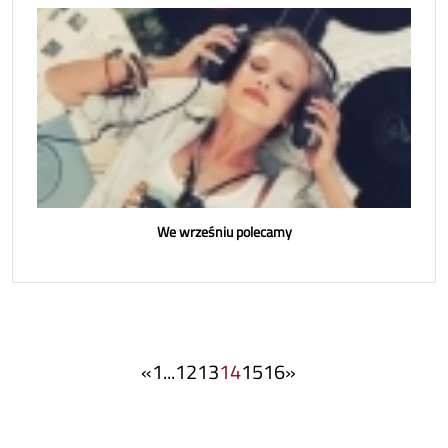
We wrześniu polecamy
«
1
...
12
13
14
15
16
»